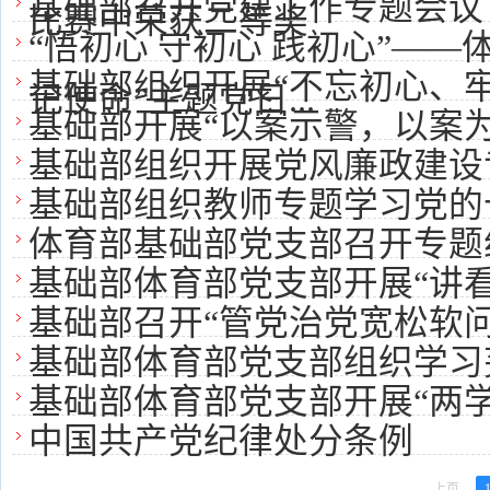
基础部召开党建工作专题会议
比赛中荣获二等奖
“悟初心 守初心 践初心”—
基础部组织开展“不忘初心、
记使命”主题党日...
基础部开展“以案示警，以案
基础部组织开展党风廉政建设
基础部组织教师专题学习党的
体育部基础部党支部召开专题
基础部体育部党支部开展“讲
基础部召开“管党治党宽松软
基础部体育部党支部组织学习
基础部体育部党支部开展“两
中国共产党纪律处分条例
上页