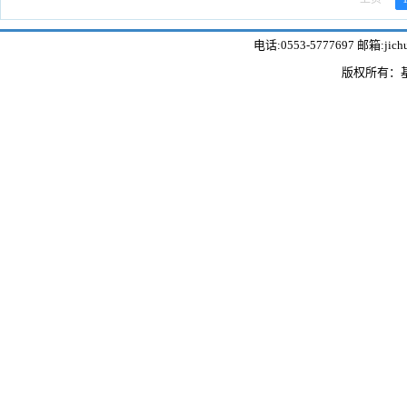
电话:0553-5777697 邮箱:j
版权所有：