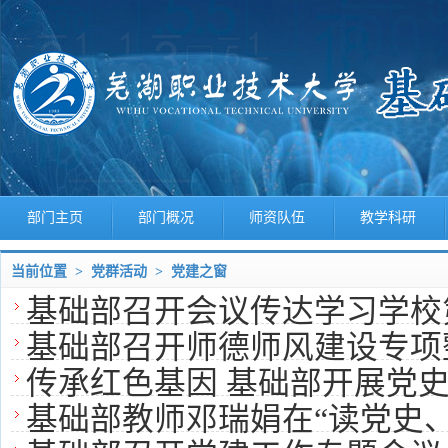
部门主页
部门概况
师资队伍
教学科研
当前位置 >
党群活动
>
党建之窗
基础部召开会议传达学习学校
基础部召开师德师风建设专项
传承红色基因 基础部开展党
基础部教师邓瑞娟在“读党史